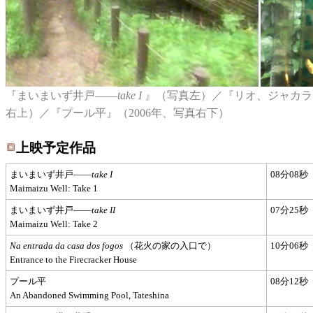
『まいまいず井戸――
take I
』（写真左）／『リオ、ジャカラン
右上）／『プール平』（2006年、写真右下）
上映予定作品
まいまいず井戸――
take I
08分08秒
Maimaizu Well: Take 1
まいまいず井戸――
take II
07分25秒
Maimaizu Well: Take 2
Na entrada da casa dos fogos
（花火の家の入口で）
10分06秒
Entrance to the Firecracker House
プール平
08分12秒
An Abandoned Swimming Pool, Tateshina