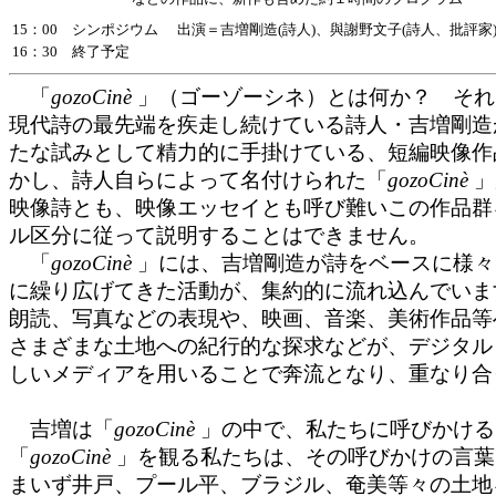
15：00 シンポジウム
出演＝吉増剛造(詩人)、與謝野文子(詩人、批評家)
16：30 終了予定
「
gozoCinè
」（ゴーゾーシネ）とは何か？ それは
現代詩の最先端を疾走し続けている詩人・吉増剛造が
たな試みとして精力的に手掛けている、短編映像作
かし、詩人自らによって名付けられた「
gozoCinè
」
映像詩とも、映像エッセイとも呼び難いこの作品群
ル区分に従って説明することはできません。
「
gozoCinè
」には、吉増剛造が詩をベースに様々
に繰り広げてきた活動が、集約的に流れ込んでいま
朗読、写真などの表現や、映画、音楽、美術作品等
さまざまな土地への紀行的な探求などが、デジタル
しいメディアを用いることで奔流となり、重なり合
吉増は「
gozoCinè
」の中で、私たちに呼びかける
「
gozoCinè
」を観る私たちは、その呼びかけの言葉
まいず井戸、プール平、ブラジル、奄美等々の土地