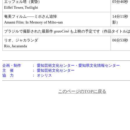
エッフェル塔（黄昏）
05分46秒
Eiffel Tower, Twilight
奄美フィルム――ミホさん追悼
14分11秒
Amami Film: In Memory of Miho-san
影）
ブラジルで撮影された最新作
gozoCinè
も上映の予定です（作品タイトル
リオ、ジャカランダ
06分53秒
Rio, Jacaranda
企画・制作
：
愛知芸術文化センター・愛知県文化情報センター
主 催
：
愛知芸術文化センター
協 力
：
オシリス
このページのTOPに戻る