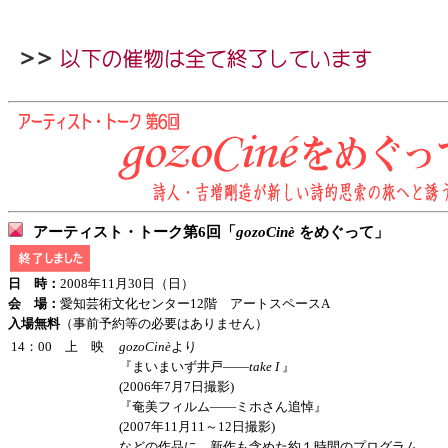
アーティスト・トーク第6回「
gozoCinè
をめぐって」
日 時：
2008年11月30日（日）
会 場：
愛知芸術文化センター12階 アートスペースA
入場無料
（事前予約等の必要はありません）
14：00 上 映
gozoCinè
より
『まいまいず井戸――
take I
』
(2006年7月7日撮影)
『奄美フィルム――ミホさん追悼』
(2007年11月11～12日撮影)
などの作品に、新作も含めた約１時間のプログラム