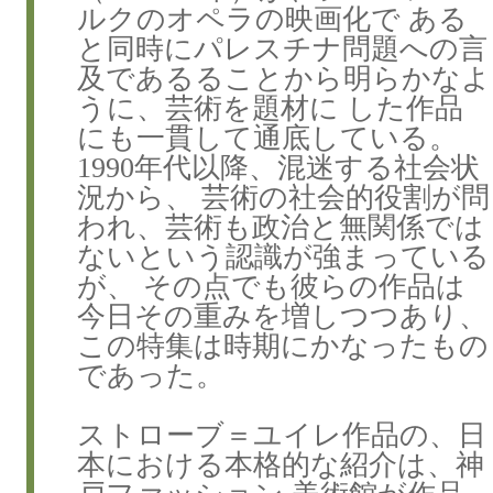
ルクのオペラの映画化で ある
と同時にパレスチナ問題への言
及であるることから明らかなよ
うに、芸術を題材に した作品
にも一貫して通底している。
1990年代以降、混迷する社会状
況から、 芸術の社会的役割が問
われ、芸術も政治と無関係では
ないという認識が強まっている
が、 その点でも彼らの作品は
今日その重みを増しつつあり、
この特集は時期にかなったもの
であった。
ストローブ＝ユイレ作品の、日
本における本格的な紹介は、神