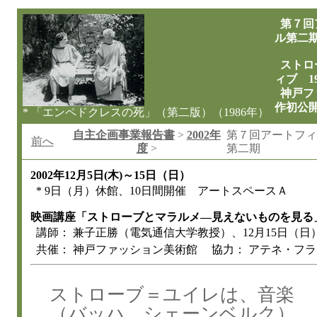
第７回
ル第二
ストロ
ィブ 196
神戸フ
作初公
* 「エンペドクレスの死」（第二版）（1986年）
自主企画事業報告書
>
2002年
第７回アートフィ
前へ
度
>
第二期
2002年12月5日(木)～15日（日）
* 9日（月）休館、10日間開催 アートスペースＡ
映画講座「ストローブとマラルメ―見えないものを見る
講師： 兼子正勝（電気通信大学教授）、12月15日（日
共催： 神戸ファッション美術館 協力： アテネ・フ
ストローブ＝ユイレは、音楽
（バッハ、シェーンベルク）、