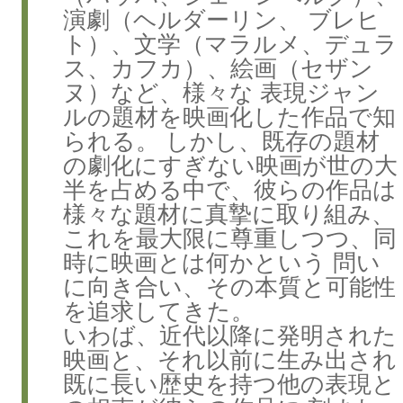
演劇（ヘルダーリン、 ブレヒ
ト）、文学（マラルメ、デュラ
ス、カフカ）、絵画（セザン
ヌ）など、様々な 表現ジャン
ルの題材を映画化した作品で知
られる。 しかし、既存の題材
の劇化にすぎない映画が世の大
半を占める中で、彼らの作品は
様々な題材に真摯に取り組み、
これを最大限に尊重しつつ、同
時に映画とは何かという 問い
に向き合い、その本質と可能性
を追求してきた。
いわば、近代以降に発明された
映画と、それ以前に生み出され
既に長い歴史を持つ他の表現と