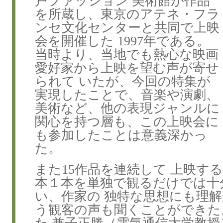
戸ファッション 美術館が作品
を所蔵し、東京のアテネ・フラ
ンセ文化センターと共同で上映
会を開催した 1997年である。
当時より、当地でも熱心な映画
愛好家から上映を望む声が寄せ
られて いたが、今回の特集が
実現したことで、音楽や演劇、
美術など、他の表現ジャンルに
関心を持つ層も、この上映会に
も参加したことは意義深かっ
た。
また15作品を連続して 上映す
本１本を単独で観るだけでは十
い、作家の 独特な思想にも理
う観客の声も聞くことができた