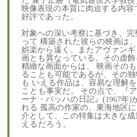
た 兼子正勝（電気通信大学教
映像表現の本質に肉迫する内容
好評であった。
対象への深い考察に基づき、完
って 構築された彼らの映画は
娯楽から遠く、またアヴァンギ
画とも異なっている。その虚飾
精緻な画面からは、 映画その
ることも可能であるが、その独
も いえる作品は、容易な理解
ことも事実だ。 その点で、『
ーナ・バッハの日記』(1967年
れる 孤高の作家の、東海地区
介として、この特集は大きな成
えるだろう。