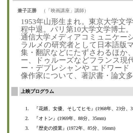
兼子正勝
（「映画講座」講師）
1953年山形生まれ。東京大学文
程中退。パリ第10大学文学博士。
通信大学メディアコミュニケーシ
ラルメの研究者として日本語版
集・翻訳などにたずさわるほか、
ー、ドゥルーズなどフランス現
ー・デプレシャンや エドワード
像作家について、著訳書・論文
上映プログラム
1.
『花婿、女優、そしてヒモ』(1968年、23分、35
2.
『オトン』(1969年、88分、35mm)
3.
『歴史の授業』(1972年、85分、16mm)