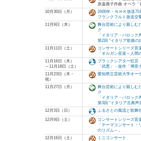
原嘉壽子作曲 オペラ
10月30日（月）
2000年・ＮＨＫ放送7
フランクフルト放送交
11月9日（木）
舞台芸術により親しむ
ク
「イタリア・バロック
第2回 “イタリア歌曲の
11月11日（土）
コンサートシリーズ音
「オルガン音楽～人間
11月16日（木）
ブラックシアター狂言
～11月18日（土）
「武悪」・改作「博奕
11月23日（木・
愛知県立芸術大学オー
祝）
11月27日（月）
舞台芸術により親しむ
ク
「イタリア・バロック
第3回 “イタリア古典声
12月3日（日）
ふるさとの風流と歌舞
12月9日（土）
コンサートシリーズ音
「テーマコンサート・
のリズム～」
12月16日（土）
ミニコンサート