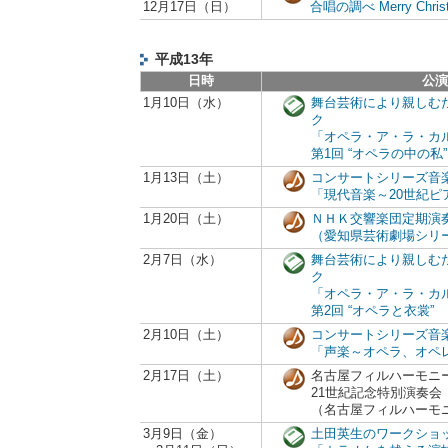
12月17日（日）
合唱の調べ Merry Chris
平成13年
日時
公演
1月10日（水）
舞台芸術により親しむ
ク
「オペラ・ア・ラ・カ
第1回 “オペラの中の私”
1月13日（土）
コンサートシリーズ音
「現代音楽～20世紀
1月20日（土）
ＮＨＫ交響楽団定期演
（愛知県芸術劇場シリ
2月7日（水）
舞台芸術により親しむ
ク
「オペラ・ア・ラ・カ
第2回 “オペラと衣裳”
2月10日（土）
コンサートシリーズ音
「声楽～オペラ、オペ
2月17日（土）
名古屋フィルハーモニ
21世紀記念特別演奏会
（名古屋フィルハーモ
3月9日（金）
土田英生のワークショ