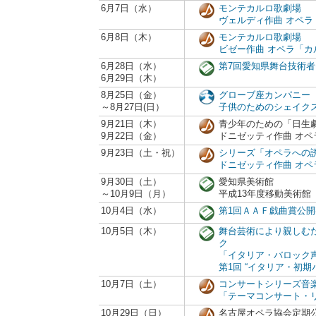
6月7日（水）
モンテカルロ歌劇場
ヴェルディ作曲 オペラ
6月8日（木）
モンテカルロ歌劇場
ビゼー作曲 オペラ「カ
6月28日（水）
第7回愛知県舞台技術
6月29日（木）
8月25日（金）
グローブ座カンパニー
～8月27日(日）
子供のためのシェイク
9月21日（木）
青少年のための「日生
9月22日（金）
ドニゼッティ作曲 オペ
9月23日（土・祝）
シリーズ「オペラへの誘
ドニゼッティ作曲 オペ
9月30日（土）
愛知県美術館
～10月9日（月）
平成13年度移動美術館
10月4日（水）
第1回ＡＡＦ戯曲賞公
10月5日（木）
舞台芸術により親しむ
ク
「イタリア・バロック
第1回 “イタリア・初期
10月7日（土）
コンサートシリーズ音
「テーマコンサート・
10月29日（日）
名古屋オペラ協会定期