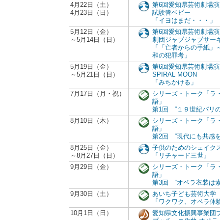
4月22日（土）
第6回愛知県芸術劇場
4月23日（日）
試験管ベビー
「イヨはまだ・・・」
5月12日（金）
第6回愛知県芸術劇場
～5月14日（日）
劇団ジャブジャブサー
「「亡者からの手紙」
和の犯罪考」
5月19日（金）
第6回愛知県芸術劇場
～5月21日（日）
SPIRAL MOON
「みちかける」
7月17日（月・祝）
シリーズ・トーク「ラ
語」
第1回 “１９世紀パリ
8月10日（木）
シリーズ・トーク「ラ
語」
第2回 “現代にも共感
8月25日（金）
子供のためのシェイク
～8月27日（日）
「リチャード三世」
9月29日（金）
シリーズ・トーク「ラ
語」
第3回 “オペラ衣装は素
9月30日（土）
あいち子ども芸術大学
「ワクワク、オペラ体
10月1日（日）
愛知県文化振興事業団