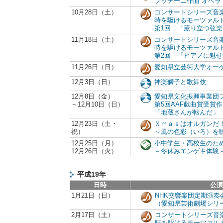
プッチーニ作曲 オペラ
10月28日（土）
コンサートシリーズ音
時を駆けるモーツァル
第1回 「薫り立つ弦
11月18日（土）
コンサートシリーズ音
時を駆けるモーツァル
第2回 「ピアノに魅
11月26日（日）
愛知県立芸術大学オー
12月3日（日）
神楽獅子と歌舞伎
12月8日（金）
愛知県文化振興事業団
～12月10日（日）
第5回AAF戯曲賞受賞作
「地蔵さんが転んだ」
12月23日（土・
Ｘｍａｓはオルガンだ
祝）
～風の色彩（いろ）を
12月25日（月）
小中学生・高校生のた
12月26日（火）
－冬休みエンゲキ体験
平成19年
日時
公演
1月21日（日）
NHK交響楽団定期演奏
（愛知県芸術劇場シリ
2月17日（土）
コンサートシリーズ音
時を駆けるモーツァル