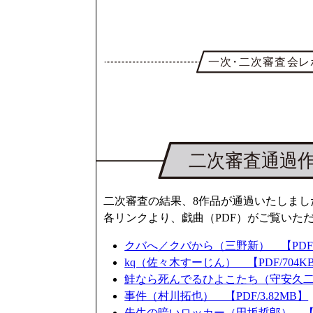
二次審査の結果、8作品が通過いたしまし
各リンクより、戯曲（PDF）がご覧いた
クバへ／クバから（三野新） 【PDF/4
kq（佐々木すーじん） 【PDF/704K
鮭なら死んでるひよこたち（守安久二子）
事件（村川拓也） 【PDF/3.82MB】
先生の暗いロッカー（田坂哲郎） 【PDF