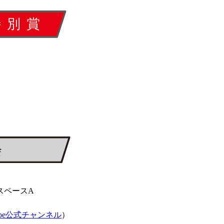
スペースA
ube公式チャンネル
）