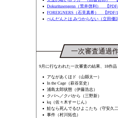
Dokuritusengenn（荒井啓利） 【PDF
FOREIGNERS（石見真希） 【PDF/1
ぺんだんとは みつからない（立田優詞） 
9月に行なわれた一次審査の結果、18作
アながあくほド（山縣太一）
In the Cage（萩谷至史）
浦島太郎状態（伊藤浩志）
クバへ／クバから（三野新）
kq（佐々木すーじん）
鮭なら死んでるひよこたち（守安久
事件（村川拓也）