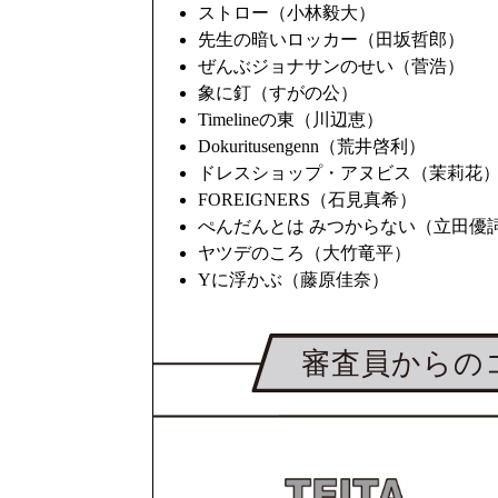
ストロー（小林毅大）
先生の暗いロッカー（田坂哲郎）
ぜんぶジョナサンのせい（菅浩）
象に釘（すがの公）
Timelineの東（川辺恵）
Dokuritusengenn（荒井啓利）
ドレスショップ・アヌビス（茉莉花
FOREIGNERS（石見真希）
ぺんだんとは みつからない（立田優
ヤツデのころ（大竹竜平）
Yに浮かぶ（藤原佳奈）