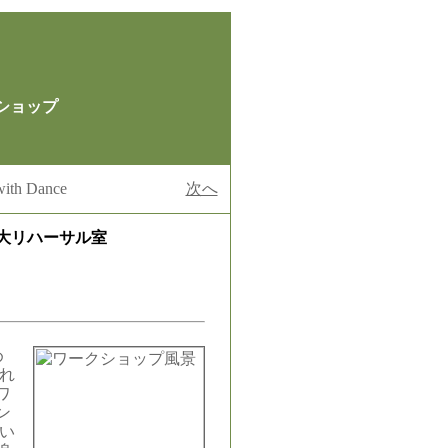
ショップ
h Dance
次へ
場大リハーサル室
め
れ
ワ
ン
い