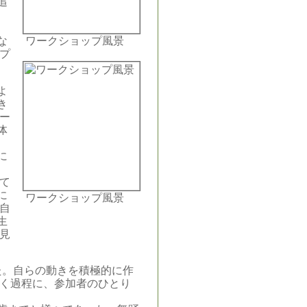
追
さ
な
ワークショップ風景
プ
よ
き
ー
体
に
て
に
ワークショップ風景
自
生
見
た。自らの動きを積極的に作
いく過程に、参加者のひとり