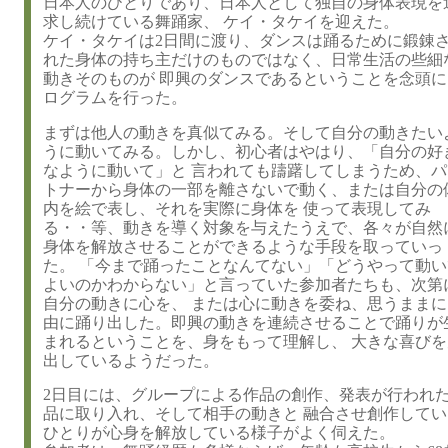
日本人のひとりであり、日本人として独自の身体表現を
求し続けている舞踊家、 ケイ・タケイを迎えた。
ケイ・タケイは2日間に渡り、ダンスは踊るために鍛錬
れた身体の持ち主だけのものではなく、日常生活の些細
動きそのものが 即興のダンスであるということを念頭に
ログラムを行った。
まずは他人の動きを真似てみる。そして自分の動きたい
うに動いてみる。しかし、初心者はやはり、「自分の好
なように動いて」と 言われても躊躇してしまうため、パ
トナーから身体の一部を離さないで動く、または自分の
内を絵で表し、それを実際に身体を 使って表現してみ
る・・等、動きを導く対象を与えたうえで、各々が自然
身体を解放させることができるような手段を取っていっ
た。 「今まで踊ったことなんてない」「どうやって動い
よいのかわからない」と言っていた参加者たちも、次第
自分の動きに心を、 または心に動きを委ね、思うままに
由に踊り出した。即興の動きを連続させることで踊りが
まれるということを、身をもって理解し、 大きな喜びを
出しているようだった。
2日目には、グループによる作品の創作、発表が行われ
品に取り入れ、そして相手の動きと 融合させ創作して
ひとりが心身を解放している様子がよく伺えた。