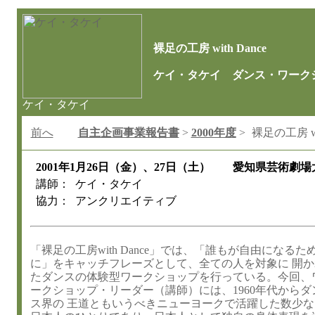
裸足の工房 with Dance
ケイ・タケイ ダンス・ワーク
ケイ・タケイ
前へ
自主企画事業報告書
>
2000年度
>
裸足の工房 wit
2001年1月26日（金）、27日（土） 愛知県芸術劇
講師：
ケイ・タケイ
協力：
アンクリエイティブ
「裸足の工房with Dance」では、「誰もが自由になるた
に」をキャッチフレーズとして、全ての人を対象に 開か
たダンスの体験型ワークショップを行っている。今回、
ークショップ・リーダー（講師）には、1960年代からダ
ス界の 王道ともいうべきニューヨークで活躍した数少な