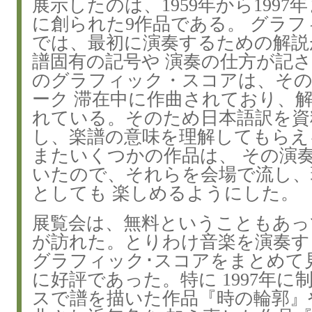
展示したのは、1959年から1997
に創られた9作品である。 グラ
では、最初に演奏するための解説
譜固有の記号や 演奏の仕方が記
のグラフィック・スコアは、そ
ーク 滞在中に作曲されており、
れている。そのため日本語訳を資
し、楽譜の意味を理解してもらえ
またいくつかの作品は、 その演
いたので、それらを会場で流し、
としても 楽しめるようにした。
展覧会は、無料ということもあっ
が訪れた。とりわけ音楽を演奏す
グラフィック･スコアをまとめて
に好評であった。特に 1997年
スで譜を描いた作品『時の輪郭』や