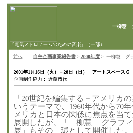
一柳慧 グ
『電気メトロノームのための音楽』（一部）
前へ
自主企画事業報告書
>
2000年度
>
一柳慧 グ
2001年1月16日（火）－28日（日） アートスペースＧ
企画制作協力： 近藤恭代
「20世紀を編集する－アメリカ
いうテーマで、1960年代から70
メリカと日本の関係に焦点を当て
展開したが、「一柳慧 グラフ
展」もその一環として開催した。