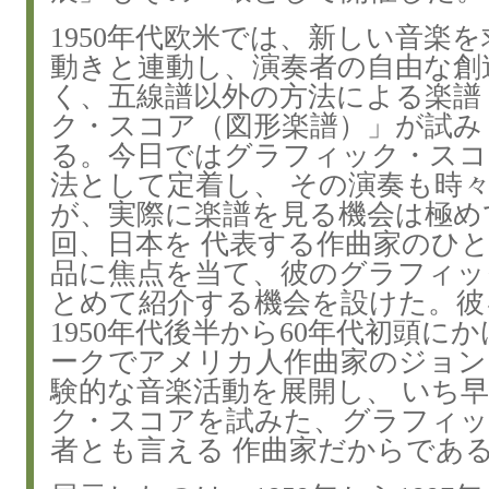
1950年代欧米では、新しい音楽
動きと連動し、演奏者の自由な創
く、五線譜以外の方法による楽譜
ク・スコア（図形楽譜）」が試み
る。今日ではグラフィック・スコ
法として定着し、 その演奏も時
が、実際に楽譜を見る機会は極め
回、日本を 代表する作曲家のひ
品に焦点を当て、彼のグラフィッ
とめて紹介する機会を設けた。彼
1950年代後半から60年代初頭に
ークでアメリカ人作曲家のジョン
験的な音楽活動を展開し、 いち
ク・スコアを試みた、グラフィッ
者とも言える 作曲家だからであ