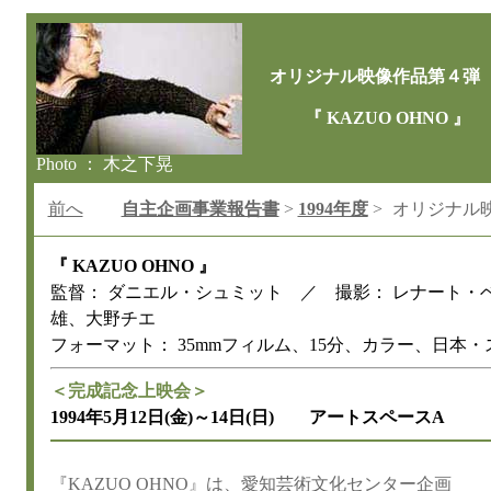
オリジナル映像作品第４弾
『 KAZUO OHNO 』
Photo ： 木之下晃
前へ
自主企画事業報告書
>
1994年度
>
オリジナル
『 KAZUO OHNO 』
監督： ダニエル・シュミット ／ 撮影： レナート・
雄、大野チエ
フォーマット： 35mmフィルム、15分、カラー、日本・
＜完成記念上映会＞
1994年5月12日(金)～14日(日) アートスペースA
『KAZUO OHNO』は、愛知芸術文化センター企画