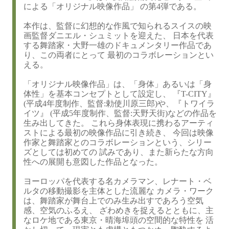
による「オリジナル映像作品」 の第4弾である。
本作は、監督に幻想的な作風で知られるスイスの映
画監督ダニエル・シュミットを迎えた、 日本を代表
する舞踏家・大野一雄のドキュメンタリー作品であ
り、この両者にとって 最初のコラボレーションとい
える。
「オリジナル映像作品」は、「身体」あるいは「身
体性」を基本コンセプトとして設定し、 『T-CITY』
(平成4年度制作、監督:勅使川原三郎)や、『トワイラ
イツ』 (平成5年度制作、監督:天野天街)などの作品を
生み出してきた。 これら身体表現に携わるアーティ
ストによる最初の映像作品に引き続き、 今回は映像
作家と舞踏家とのコラボレーションという、シリー
ズとしては初めての 試みであり、また新らたな方向
性への展開も意図した作品となった。
ヨーロッパを代表する名カメラマン、レナート・ベ
ルタの移動撮影を主体とした流麗な カメラ・ワーク
は、舞踏家が舞台上でのみ生み出すであろう空気
感、空気のふるえ、 ざわめきを捉えるとともに、主
なロケ地である東京・晴海埠頭の空間的な特性を 活