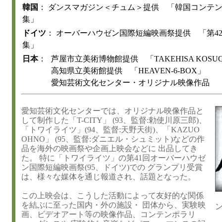
韓国
： ダンスマガジン＜チュム＞提供 「韓国コンテ
集」
ドイツ
： オーバーハウゼン国際短編映画祭提供 「第42回
集」
日本
：
芦屋市立美術博物館提供 「TAKEHISA KOSUGI
高知県立美術館提供 「HEAVEN-6-BOX」
愛知芸術文化センター・オリジナル映像作品
愛知芸術文化センターでは、オリジナル映像作品と
して制作した「T-CITY」 (93、監督:勅使川原三郎)、
「トワイライツ」(94、監督:天野天街)、「KAZUO
OHNO」 (95、監督:ダニエル・シュミット)などの作
品を海外の映画祭や企画上映会などに 出品してき
た。 特に「トワイライツ」の第41回オーバーハウゼ
ン国際短編映画祭(95、ドイツ)での グランプリ受賞
は、様々な媒体を通じ報道され、話題となった。
この上映会は、こうした活動によって友好的な関係
を結ぶに至った国内・外の施設・ 団体から、実験映
ン
画、ビデオアート等の映像作品、コンテンポラリ