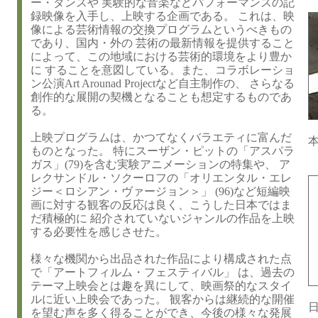
ー・ダンスや 実験的な音楽などパフォーマンスの記
録映像を入手し、上映する企画である。 これは、映
像による芸術情報の交換プログラムというべきもの
であり、国内・外の 芸術の最新情報を提供すること
によって、この地域における芸術的環境をより豊か
に することを意図している。また、コラボレーショ
ン公演Art Arounad Projectなど自主制作の、 さらなる
創作的な展開の契機となることも想定するものであ
る。
上映プログラムは、かつてなくバラエティに富んだ
本
ものとなった。 特にスーザン・ピットの「アスパラ
ガス」(79)を含む実験アニメーションの特集や、 ア
レクサンドル・ソクーロフの「オリエンタル・エレ
ジー＜ロシアン・ヴァージョン＞」 (96)など短編映
画に対する観客の反応は良く、こうした日本ではま
だ積極的に 紹介されていないジャンルの作品を上映
する必要性を感じさせた。
様々な機関から出品された作品により構成された点
で「アートフィルム・フェスティバル」 は、過去の
テーマ上映会とは趣を異にして、映画祭的なスタイ
ルに近い上映会であった。 観客からは継続的な開催
日
を望む声を多く得ることができ、今後の様々な発展