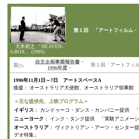
第１回 「アートフィルム・
大木裕之 「HEAVEN-
6-BOX」 (1995)
自主企画事業報告書
>
前へ
第１回「アートフィ
1996年度
>
1996年11月1日～7日 アートスペースA
後援： オーストラリア大使館、オーストラリア領事館
＜主な提供先、上映プログラム＞
イギリス
： カンドゥーコ・ダンス・カンパニー提供 
ニューヨーク
： インク・タンク提供 「実験アニメー
オーストラリア
： ヴィクトリアン・アーツ・センター
デオ特集」