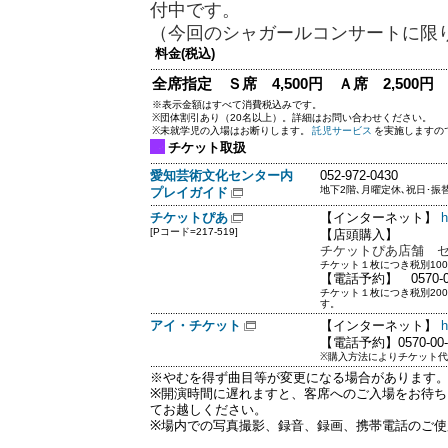
付中です。
（今回のシャガールコンサートに限
料金(税込)
全席指定 Ｓ席 4,500円 Ａ席 2,500円
※表示金額はすべて消費税込みです。
※団体割引あり（20名以上）。詳細はお問い合わせください。
※未就学児の入場はお断りします。
託児サービス
を実施しますの
チケット取扱
愛知芸術文化センター内
052-972-0430
地下2階､月曜定休､祝日･
プレイガイド
チケットぴあ
【インターネット】
h
[Pコード=217-519]
【店頭購入】
チケットぴあ店舗 
チケット１枚につき税別10
【電話予約】 0570-02
チケット１枚につき税別20
す。
アイ・チケット
【インターネット】
h
【電話予約】0570-00-
※購入方法によりチケット
※やむを得ず曲目等が変更になる場合があります
※開演時間に遅れますと、客席へのご入場をお待ち
てお越しください。
※場内での写真撮影、録音、録画、携帯電話のご使