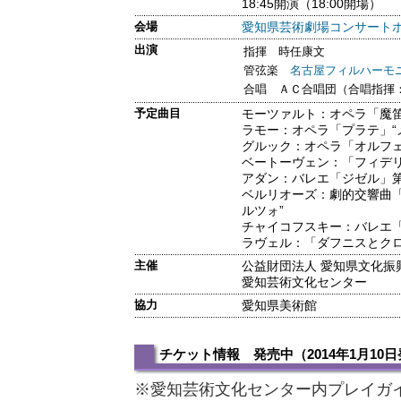
18:45開演（18:00開場）
会場
愛知県芸術劇場コンサート
出演
指揮 時任康文
管弦楽
名古屋フィルハーモ
合唱 ＡＣ合唱団（合唱指揮
予定曲目
モーツァルト：オペラ「魔
ラモー：オペラ「プラテ」“
グルック：オペラ「オルフェ
ベートーヴェン：「フィデ
アダン：バレエ「ジゼル」第
ベルリオーズ：劇的交響曲
ルツォ”
チャイコフスキー：バレエ「白
ラヴェル：「ダフニスとクロ
主催
公益財団法人 愛知県文化振
愛知芸術文化センター
協力
愛知県美術館
チケット情報 発売中（2014年1月10
※愛知芸術文化センター内プレイガ