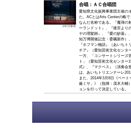
合唱：ＡＣ合唱団
愛知県文化振興事業団主催の
た。ACとはArts Cente
なんだ名称である。『魔弾の
©中川幸作
ーランドット』、『後宮より
ヤの理髪師』、『愛の妙薬』
知万博開催記念・委嘱新作）
『ホフマン物語』（あいちトリ
チア』（愛知芸術文化センター
一方、「コンサートシリーズ
ト」（愛知芸術文化センター1
式）、『マクベス』（演奏会
は、あいちトリエンナーレ20
また、2014年3月8日《ベ
厳ミサ」》（指揮：茂木大輔
ョンを行って決定している。