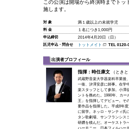
この公演は開場から終演時までトッ
施します。
対 象
満１歳以上の未就学児
料 金
１名につき1,000円
申込締切
2014年4月20日（日）
託児申込・問合せ
トットメイト
TEL 0120-
出演者プロフィール
指揮：時任康文
（ときと
武蔵野音楽大学器楽科卒業後
一衞、汐澤安彦に師事。在学
楽スタッフとして参加。小澤
ントを務めた。1990年、カ
王」を指揮してデビュー。そ
要作品を指揮した。平成8年
に留学。ネッロ・サンティ氏
タン歌劇場、サンフランシス
研鑽を積んだ。オーケストラ
ハーモニー、日本フィルハー