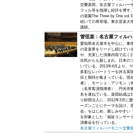
交響楽団、名古屋フィルハー
フィル等を指揮し好評を博す。
の楽園The Three by On
続いての再登場。東京音楽大
講師。
管弦楽：名古屋フィルハ
愛知県名古屋市を中心に、東
の音楽界をリードし続けてい
や、充実した演奏内容で広く日
住民からも親しまれ、日本の
いている。2013年4月より
多彩なレパートリーを誇る英
目と期待が集まっている。現
者）、モーシェ・アツモン（
（名誉客演指揮者）、円光寺
名を連ねている。楽団結成は19
り財団法人に、2012年3月
ーズンごとにテーマを設け、
会」をはじめ、親しみやすい
を対象とした「福祉コンサート
演奏会を行っている。
名古屋フィルハーモニー交響