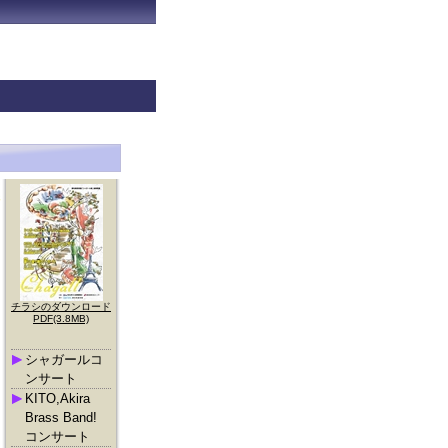
チラシのダウンロード
PDF(3.8MB)
シャガールコ
ンサート
KITO,Akira
Brass Band!
コンサート