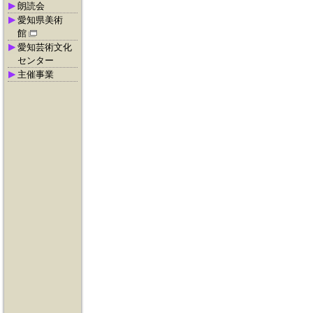
朗読会
愛知県美術
館
愛知芸術文化
センター
主催事業