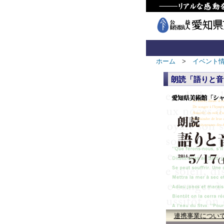
ホーム
>
イベント
朗読「語りと音
連携事業につい