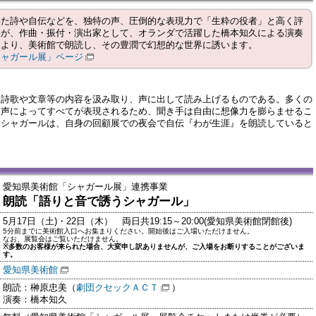
いた詩や自伝などを、独特の声、圧倒的な表現力で「生粋の役者」と高く評
美が、作曲・振付・演出家として、オランダで活躍した橋本知久による演奏
により、美術館で朗読し、その豊潤で幻想的な世界に誘います。
シャガール展」ページ
た詩歌や文章等の内容を汲み取り、声に出して読み上げるものである。多くの
、声によってすべてが表現されるため、聞き手は自由に想像力を膨らませるこ
、シャガールは、自身の回顧展での夜会で自伝『わが生涯』を朗読していると
愛知県美術館「シャガール展」連携事業
朗読「語りと音で誘うシャガール」
5月17日（土)・22日（木） 両日共19:15～20:00(愛知県美術館閉館後)
5分前までに美術館入口へお集まりください。開始後はご入場いただけません。
なお、展覧会はご覧いただけません。
※多数のお客様が来られた場合、大変申し訳ありませんが、ご入場をお断りすることがございま
す。
愛知県美術館
朗読：榊原忠美（
劇団クセックＡＣＴ
）
演奏：橋本知久