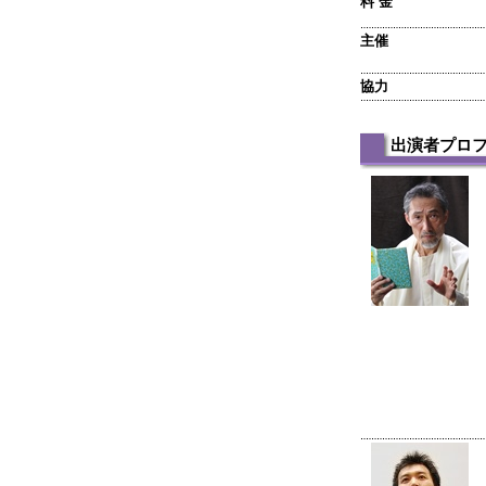
料 金
主催
協力
出演者プロ