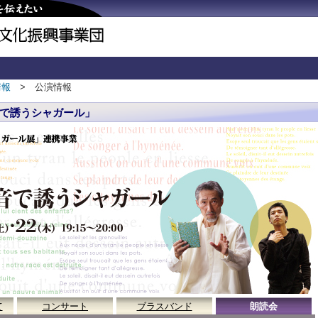
情報
> 公演情報
で誘うシャガール」
て
コンサート
ブラスバンド
朗読会