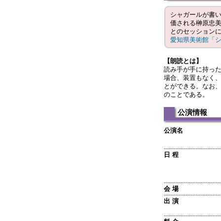
シャガールが書
価される榊原忠
とのセッション
愛知県美術館「
【朗読とは】
読み手が手に持っ
場合、装置もなく
とができる。なお
のことである。
公演情報
公演名
日 程
会 場
出 演