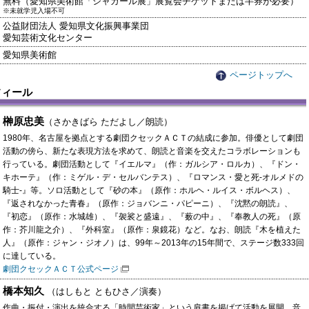
無料（愛知県美術館「シャガール展」展覧会チケットまたは半券が必要）
※未就学児入場不可
公益財団法人 愛知県文化振興事業団
愛知芸術文化センター
愛知県美術館
ページトップへ
フィール
榊原忠美
（さかきばら ただよし／朗読）
1980年、名古屋を拠点とする劇団クセックＡＣＴの結成に参加。俳優として劇団
活動の傍ら、新たな表現方法を求めて、朗読と音楽を交えたコラボレーションも
行っている。劇団活動として『イエルマ』（作：ガルシア・ロルカ）、『ドン・
キホーテ』（作：ミゲル・デ・セルバンテス）、『ロマンス・愛と死-オルメドの
騎士-』等。ソロ活動として『砂の本』（原作：ホルヘ・ルイス・ボルヘス）、
『返されなかった青春』（原作：ジョバンニ・パピーニ）、『沈黙の朗読』、
『初恋』（原作：水城雄）、『袈裟と盛遠』、『薮の中』、『奉教人の死』（原
作：芥川龍之介）、『外科室』（原作：泉鏡花）など。なお、朗読『木を植えた
人』（原作：ジャン・ジオノ）は、99年～2013年の15年間で、ステージ数333回
に達している。
劇団クセックＡＣＴ公式ページ
橋本知久
（はしもと ともひさ／演奏）
作曲・振付・演出を統合する「時間芸術家」という肩書を掲げて活動を展開。音