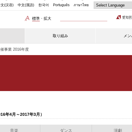
文(汉语)
中文(漢語)
한국어
Português
ภาษาไทย
標準
・
拡大
取り組み
メン
事業 2016年度