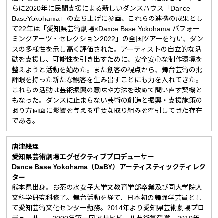
らに2020年に⺠間⽀援による新しいダンスハウス「Dance
BaseYokohama」の立ち上げに参画、これらの連携の成果とし
て22年は「愛知県芸術劇場×Dance Base Yokohama パフォー
ミングアーツ・セレクション2022」の全国ツアーを⾏い、ダン
スの多様性を示し高く評価された。アーティストの自立的な活
動を⽀援し、可能性を引き出すために、安全安心な制作環境を
整えようと活動を始めた。また創客の視点から、舞台芸術の批
評眼を持った新たな観客を生み出すことにも力を入れてきた。
これらの活動は芸術振興の意味や方法を改めて問い直す契機と
もなった。ダンスに止まらない芸術の創造と振興・⽀援施策の
あり方両面に影響を与える重要な取り組みを牽引してきた存在
である。
唐津絵理
愛知県芸術劇場エグゼクティブプロデューサー
Dance Base Yokohama（DaBY）アーティスティックディレク
ター
熊本県出身。お茶の水女子大学文教育学部卒業及び同大学院人
文科学研究科修了。舞台活動を経て、日本初の舞踊学芸員とし
て愛知芸術文化センター勤務。2014年より愛知県芸術劇場プロ