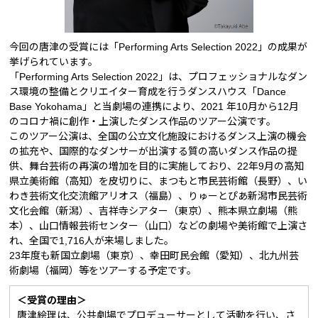
今回の唐津の受賞には「Performing Arts Selection 2022」の成果が
挙げられています。
「Performing Arts Selection 2022」は、プロフェッショナルなダン
ス環境の整備とクリエイター育成を行うダンスハウス「Dance
Base Yokohama」と当劇場の連携により、2021 年10月から12月
のコロナ禍に創作・上演したダンス作品のツアー公演です。
このツアー公演は、全国の公立文化施設におけるダンス上演の機会
の拡充や、国際的なダンサーが出演する質の高いダンス作品の提
供、舞台芸術の再演の増加を目的に実施しており、22年9月の高知
県立美術館（高知）を皮切りに、まつもと市民芸術館（長野）、い
わき芸術文化交流館アリオス（福島）、りゅーとぴあ新潟市民芸術
文化会館（新潟）、吉祥寺シアター（東京）、熊本県立劇場（熊
本）、山口情報芸術センター（山口）などの劇場や美術館で上演さ
れ、全国で1,716人が来場しました。
23年度も新国立劇場（東京）、幸田町民会館（愛知）、北九州芸
術劇場（福岡）等をツアーする予定です。
＜受賞の理由＞
唐津絵理は、公共劇場でプロデューサーとして活動を⾏い、さ