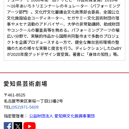
デュ―サー。2000年第一回アサヒビール芸術賞受賞。2010年
～16年あいちトリエンナーレのキュレーター（パフォーミング
アーツ部門）。文化庁文化審議会文化政策部会委員、全国公立
文化施設協会コーディネーター、セガサミー文化芸術財団の理
事やメセナ活動のアドバイザー、大学の非常勤講師、助成財団
やコンクールの審査員等を務める。パフォーミングアーツの幅
広い分野で、実験的作品から国際共同製作まで多数のプロジェ
クトを企画プロデュースする一方で、健全な舞台芸術環境の整
備のための様々な実験と提言を行う。ディレクションしたDaBY
が2020年度グッドデザイン賞受賞。著書に「身体の知性」等。
〒461-8525
名古屋市東区東桜一丁目13番2号
TEL
(052)971-5609
指定管理者：
公益財団法人 愛知県文化振興事業団