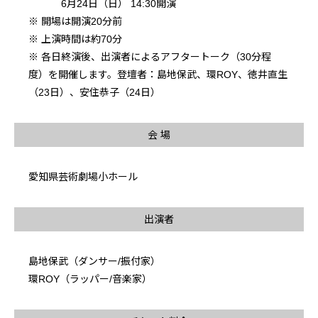
6月24日（日） 14:30開演
※ 開場は開演20分前
※ 上演時間は約70分
※ 各日終演後、出演者によるアフタートーク（30分程
度）を開催します。登壇者：島地保武、環ROY、徳井直生
（23日）、安住恭子（24日）
会 場
愛知県芸術劇場小ホール
出演者
島地保武（ダンサー/振付家）
環ROY（ラッパー/音楽家）