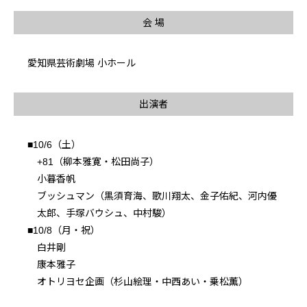
会 場
愛知県芸術劇場 小ホール
出演者
■10/6（土）
+81（柳本雅寛・松田尚子）
小暮香帆
ブッシュマン（黒須育海、歌川翔太、金子佑紀、河内優
太郎、手塚バウシュ、中村駿）
■10/8（月・祝）
白井剛
康本雅子
オトリヨセ企画（杉山絵理・中西あい・乗松薫）