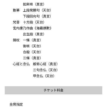
如来唄（真言）
散華 上段発願句（天台）
下段回向句（真言）
梵音 十方段（天台）
宮内康乃作曲《海霧讃歎》
出生段（真言）
錫杖 一條（真言）
後唄（天台）
合殺（天台）
三條（真言）
心経と念仏 般若心経（真言）
三句念仏（天台）
甲念仏（天台）
チケット料金
全席指定