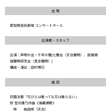
会 場
愛知県芸術劇場 コンサートホール
出演者・スタッフ
出演：声明の会・千年の聲[七聲会（天台聲明）、迦陵頻
伽聲明研究会（真言聲明）]
構成・演出：田村博巳
曲 目
四箇法要「花びらは散っても花は散らない」
附 宮内康乃作曲《海霧讃歎》
唄 始段唄（天台）