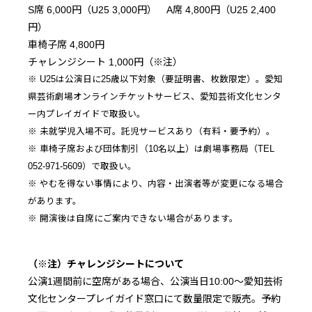
S席 6,000円（U25 3,000円） A席 4,800円（U25 2,400
円）
車椅子席 4,800円
チャレンジシート 1,000円（※注）
※ U25は公演日に25歳以下対象（要証明書、枚数限定）。愛知
県芸術劇場オンラインチケットサービス、愛知芸術文化センタ
ー内プレイガイドで取扱い。
※ 未就学児入場不可。託児サービスあり（有料・要予約）。
※ 車椅子席および団体割引（10名以上）は劇場事務局（TEL
052-971-5609）で取扱い。
※ やむを得ない事情により、内容・出演者等が変更になる場合
があります。
※ 開演後は自席にご案内できない場合があります。
（※注）チャレンジシートについて
公演1週間前に空席がある場合、公演当日10:00～愛知芸術
文化センタープレイガイド窓口にて数量限定で販売。予約