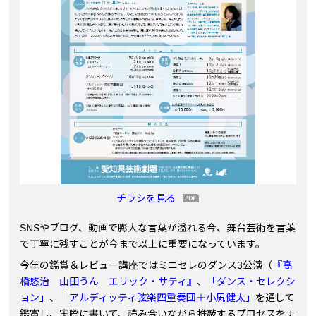
チラシを見る
SNSやブログ、動画で膨大な言葉が溢れる今、舞台芸術を言葉
で丁寧に残すことが今まで以上に重要になっています。
今年の鑑賞＆レビュー講座ではミニセレのダンス3公演（
『高
橋悠治 山田うん エリック・サティ』
、
「ダンス・セレクシ
ョン」
、
「アルディッティ弦楽四重奏団＋小㞍健太」
を通して
鑑賞し、実際に書いて、読み合いながら推敲するプロセスをナ