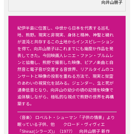
向井山朋子
紀伊半島に位置し、中世から日本を代表する巡礼
地、熊野。現実と非現実、身体と精神、神聖と穢れ
が混沌と共存するこの土地からインスピレーション
を得て、向井山朋子はこれまでにも幾度か作品を発
表してきた。今回映画人レニエ・ファン・ブルムレ
ンと協働し、熊野で撮影した映像、ピアノ楽曲と自
然音と電子音が交差する音世界、リアルタイムのコ
ンサートと映像の投影を重ねる方法で、現実と架空
のあわいの視覚化を試みる。ジェンダー、生と死が
通奏低音となり、向井山の幼少の頃の記憶を映像で
追体験しながら、極私的な視点で熊野の世界を再構
築する。
〈音楽〉 ロベルト・シューマン「子供の情景」より
眠っている子供、他 クロード・ヴィヴィエ
「Shiraz(シラーズ)」（1977） 向井山朋子 新作