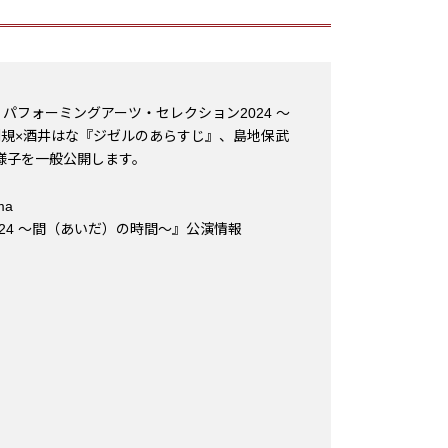
hama パフォーミングアーツ・セレクション2024 ～
利規×酒井はな『ジゼルのあらすじ』、島地保武
稽古の様子を一般公開します。
ma
24 ～間（あいだ）の時間～』公演情報