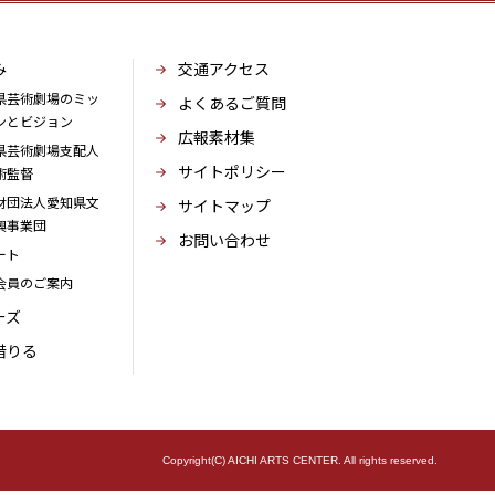
み
交通アクセス
県芸術劇場のミッ
よくあるご質問
ンとビジョン
広報素材集
県芸術劇場支配人
サイトポリシー
術監督
財団法人愛知県文
サイトマップ
興事業団
お問い合わせ
ート
会員のご案内
ーズ
借りる
Copyright(C) AICHI ARTS CENTER. All rights reserved.