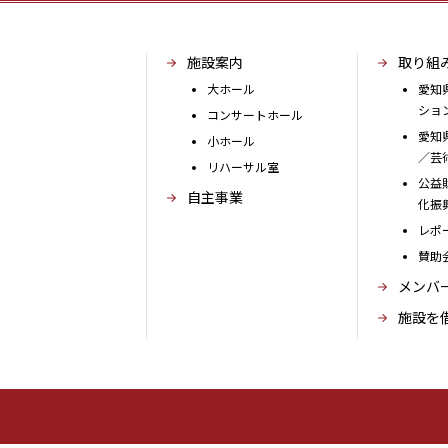
施設案内
取り組
大ホール
愛知
ショ
コンサートホール
愛知
小ホール
／芸
リハーサル室
公益
自主事業
化振
レポ
賛助
メンバ
施設を