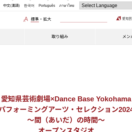
中文(漢語)
한국어
Português
ภาษาไทย
標準
・
拡大
取り組み
メン
愛知県芸術劇場×Dance Base Yokohama
パフォーミングアーツ・セレクション202
～間（あいだ）の時間～
オープンスタジオ