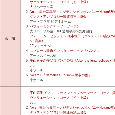
ヴァリエーション・コース（初・中級）
大リハーサル室
Noism舞台写真展～レジデンシャルカンパニーNoism5年
ダンス・アンソロジー関連特別上映会
アートプラザ ビデオルーム
パフォーミングアーツ・ガーデン
大リハーサル室、10F愛知県美術館庭園前
フォーラム・セッション 康本雅子（ダンス）&DJ吉沢dynam
会 場
p（音楽）
2FフォーラムI
ニブロール映像インスタレーション『ハンノウ』
アートスペースG
平山素子新作ソロダンス公演『After the lunar eclipse /
と』
小ホール
Noism1 『Nameless Poison～黒衣の僧』
小ホール
平山素子ダンス・ワークショップベーシック・コース（
ヴァリエーション・コース（初・中級）
78人
Noism舞台写真展～レジデンシャルカンパニーNoism5年
ダンス・アンソロジー関連特別上映会