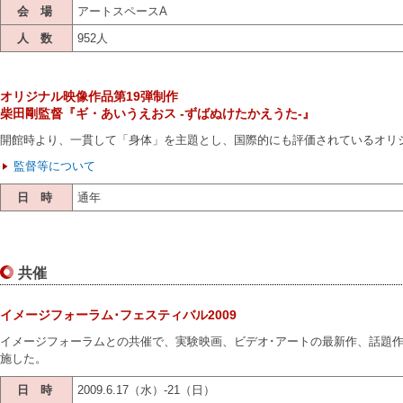
会 場
アートスペースA
人 数
952人
オリジナル映像作品第19弾制作
柴田剛監督『ギ・あいうえおス -ずばぬけたかえうた-』
開館時より、一貫して「身体」を主題とし、国際的にも評価されているオリジ
監督等について
日 時
通年
共催
イメージフォーラム･フェスティバル2009
イメージフォーラムとの共催で、実験映画、ビデオ･アートの最新作、話題
施した。
日 時
2009.6.17（水）-21（日）