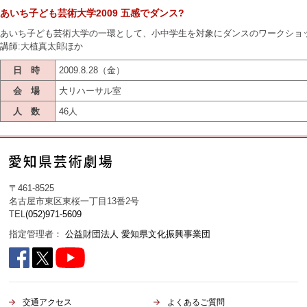
あいち子ども芸術大学2009 五感でダンス?
あいち子ども芸術大学の一環として、小中学生を対象にダンスのワークショ
講師:大植真太郎ほか
日 時
2009.8.28（金）
会 場
大リハーサル室
人 数
46人
〒461-8525
名古屋市東区東桜一丁目13番2号
TEL
(052)971-5609
指定管理者：
公益財団法人 愛知県文化振興事業団
交通アクセス
よくあるご質問