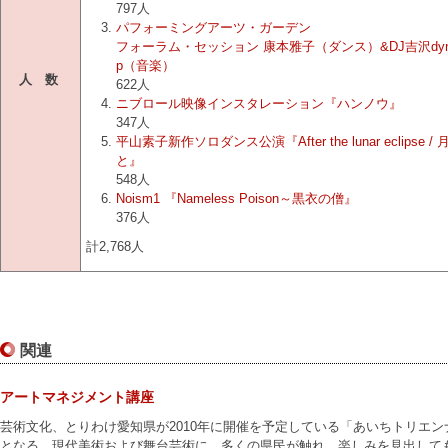
797人
パフォーミングアーツ・ガーデン
フォーラム・セッション 康本雅子（ダンス）&DJ吉沢dynam
p（音楽）
人 数
622人
ニブロール映像インスタレーション『ハンノウ』
347人
平山素子新作ソロダンス公演『After the lunar eclipse /
と』
548人
Noism1 『Nameless Poison～黒衣の僧』
376人
計2,768人
関連
アートマネジメント講座
芸術文化、とりわけ愛知県が2010年に開催を予定している「あいちトリエンナ
となる、現代美術および舞台芸術に、多くの県民が触れ、楽しみを見出して