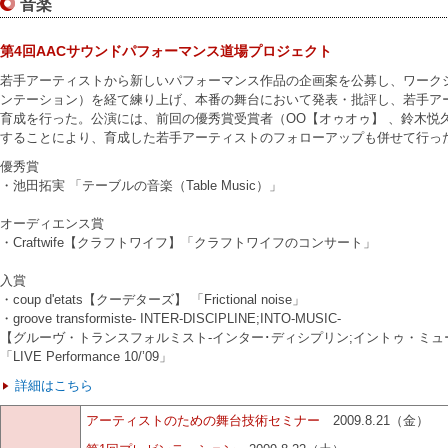
音楽
第4回AACサウンドパフォーマンス道場プロジェクト
若手アーティストから新しいパフォーマンス作品の企画案を公募し、ワーク
ンテーション）を経て練り上げ、本番の舞台において発表・批評し、若手ア
育成を行った。公演には、前回の優秀賞受賞者（OO【オゥオゥ】 、鈴木悦
することにより、育成した若手アーティストのフォローアップも併せて行っ
優秀賞
・池田拓実 「テーブルの音楽（Table Music）」
オーディエンス賞
・Craftwife【クラフトワイフ】「クラフトワイフのコンサート」
入賞
・coup d'etats【クーデターズ】 「Frictional noise」
・groove transformiste- INTER-DISCIPLINE;INTO-MUSIC-
【グルーヴ・トランスフォルミスト-インター･ディシプリン;イントゥ・ミュ
「LIVE Performance 10/’09」
詳細はこちら
アーティストのための舞台技術セミナー
2009.8.21（金）