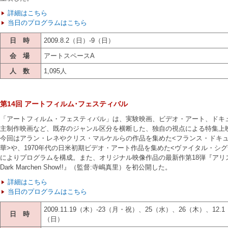
詳細はこちら
当日のプログラムはこちら
日 時
2009.8.2（日）-9（日）
会 場
アートスペースA
人 数
1,095人
第14回 アートフィルム･フェスティバル
「アートフィルム・フェスティバル」は、実験映画、ビデオ・アート、ドキ
主制作映画など、既存のジャンル区分を横断した、独自の視点による特集上
今回はアラン・レネやクリス・マルケルらの作品を集めた<フランス・ドキ
華>や、1970年代の日米初期ビデオ・アート作品を集めた<ヴァイタル・シ
によりプログラムを構成。また、オリジナル映像作品の最新作第18弾『アリ
Dark Marchen Show!!』（監督:寺嶋真里）を初公開した。
詳細はこちら
当日のプログラムはこちら
2009.11.19（木）-23（月・祝）、25（水）、26（木）、12.1
日 時
（日）