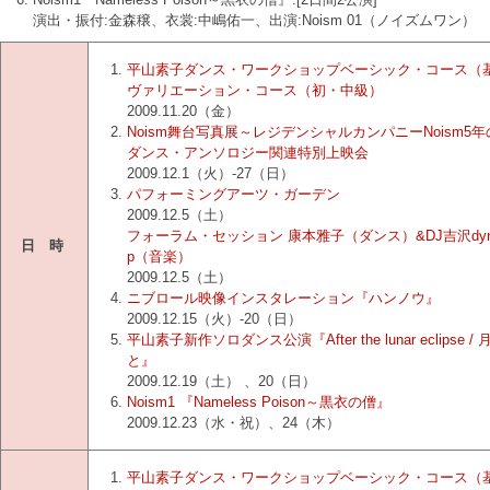
演出・振付:金森穣、衣裳:中嶋佑一、出演:Noism 01（ノイズムワン）
平山素子ダンス・ワークショップベーシック・コース（
ヴァリエーション・コース（初・中級）
2009.11.20（金）
Noism舞台写真展～レジデンシャルカンパニーNoism5年
ダンス・アンソロジー関連特別上映会
2009.12.1（火）-27（日）
パフォーミングアーツ・ガーデン
2009.12.5（土）
フォーラム・セッション 康本雅子（ダンス）&DJ吉沢dynam
日 時
p（音楽）
2009.12.5（土）
ニブロール映像インスタレーション『ハンノウ』
2009.12.15（火）-20（日）
平山素子新作ソロダンス公演『After the lunar eclipse /
と』
2009.12.19（土） 、20（日）
Noism1 『Nameless Poison～黒衣の僧』
2009.12.23（水・祝）、24（木）
平山素子ダンス・ワークショップベーシック・コース（