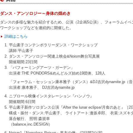
ダンス・アンソロジー～身体の煌めき
ダンスの多様な魅力を紹介するため、公演（2企画5公演）、フォーラムイベ
ワークショップなどを連続的に開催した。
詳細はこちら
平山素子コンテンポラリーダンス・ワークショップ
講師:平山素子
ダンス・アンソロジー関連上映会&Noism舞台写真展
開催期間:23日間
「パフォーミングアーツ・ガーデン」
出演者:THE PONDORS&めんどルズ始め19団体、128人
「フォーラム・セッション康本雅子（ダンス）&DJ吉沢dynamite.jp（
出演者:康本雅子、 DJ吉沢dynamite.jp
ニブロール映像インスタレーション『ハンノウ』
開催期間:6日間
平山素子新作ソロダンス公演『After the lunar eclipse/月食のあと』［
構成・振付・ダンス:平山素子、 ライトアート:逢坂卓郎、 衣裳:スズキタ
落合敏行、 照明:森規幸
（balance,inc.DESIGN）
Noism1『Nameless Poison～黒衣の僧』:[2日間2公演]