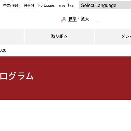
中文(漢語)
한국어
Português
ภาษาไทย
標準
・
拡大
取り組み
メン
20
ログラム