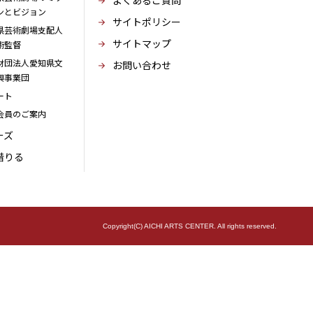
よくあるご質問
ンとビジョン
サイトポリシー
県芸術劇場支配人
サイトマップ
術監督
財団法人愛知県文
お問い合わせ
興事業団
ート
会員のご案内
ーズ
借りる
Copyright(C) AICHI ARTS CENTER. All rights reserved.