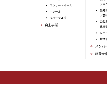
ショ
コンサートホール
愛知
小ホール
／芸
リハーサル室
公益
自主事業
化振
レポ
賛助
メンバ
施設を