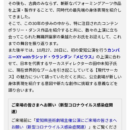
その後も、古典のみならず、斬新なパフォーミングアーツ作品
を上演・製作することで、同時代の最先端の身体表現を紹介し
てきました。
そこで、この30年の歩みの中から、特に注目されたコンテン
ポラリー・ダンス作品を紹介すると共に、数々の上演に立ち
会ってこられた舞踊評論家の乗越たかお氏をお迎えして、これ
までの舞台を振り返ります。
また後半では、10月27、28日に、初の愛知公演を行う
カンパ
ニーXY withラシッド・ウランダン『メビウス』
の上演に合わ
せて、日本を代表するサーカスディレクターの田中未知子氏
に、現在世界的なブームを引き起こしていてる【現代サーカ
ス】の魅力について語っていただくと共に、公立劇場が新しい
身体表現を紹介する意図や新たな創作に挑戦する意義などを
語り合います。
ご来場の皆さまへお願い（新型コロナウイルス感染症関
連）
ご来場前に「
愛知県芸術劇場主催公演にご来場の皆さまへ
お願い（新型コロナウイルス感染症関連）
」をご覧くださ