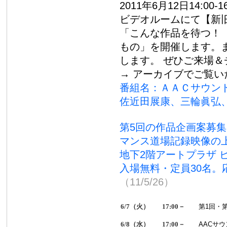
2011年6月12日14:
ビデオルームにて【新
「こんな作品を待つ！
もの」を開催します。ま
します。 ぜひご来場
→ アーカイブでご覧い
番組名：ＡＡＣサウンド
佐近田展康、三輪眞弘
第5回の作品企画案募集
マンス道場記録映像の
地下2階アートプラザ 
入場無料・定員30名
（11/5/26）
6/7（火）
17:00－
第1回・
6/8（水）
17:00－
AACサウ