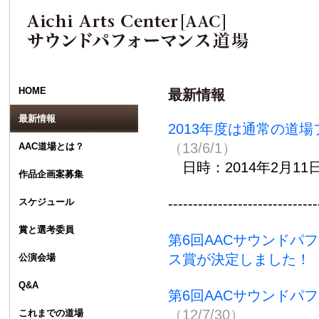
HOME
最新情報
最新情報
2013年度は通常の道
（13/6/1）
AAC道場とは？
日時：2014年2月1
作品企画案募集
------------------------------
スケジュール
賞と選考委員
第6回AACサウンドパ
ス賞が決定しました！
（
公演会場
Q&A
第6回AACサウンドパ
（12/7/30）
これまでの道場