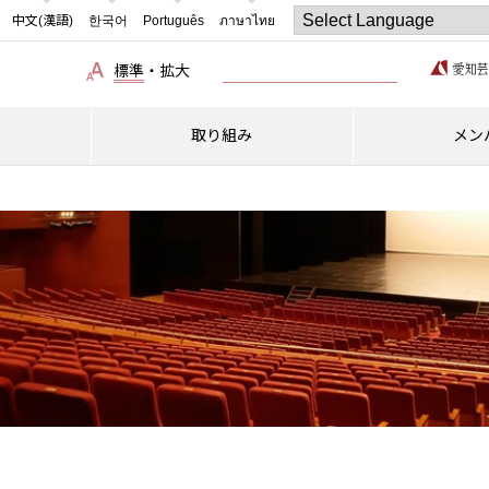
中文(漢語)
한국어
Português
ภาษาไทย
標準
・
拡大
取り組み
メン